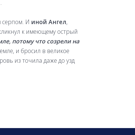
.
м серпом. И
иной Ангел
,
скликнул к имеющему острый
мле, потому что созрели на
емле, и бросил в великое
ровь из точила даже до узд