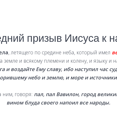
дний призыв Иисуса к н
ела
, летящего по средине неба, который имел
в
 земле и всякому племени и колену, и языку и н
га и воздайте Ему славу, ибо наступил час су
орившему небо и землю, и море и источники
а ним, говоря:
пал, пал Вавилон, город велики
вином блуда своего напоил все народы.