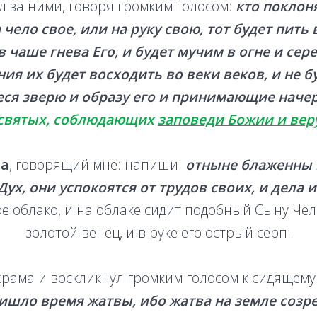
 за ними, говоря громким голосом:
кто поклоня
чело свое, или на руку свою, тот будет пить
 чаше гнева Его, и будет мучим в огне и се
ния их будет восходить во веки веков, и не б
ся зверю и образу его и принимающие начер
 святых, соблюдающих
заповеди Божии и вер
ба
, говорящий мне: напиши:
отныне блаженны 
Дух, они успокоятся от трудов своих, и дела 
лое облако, и на облаке сидит подобный Сыну Чел
золотой венец, и в руке его острый серп.
храма и воскликнул громким голосом к сидящему
ришло время жатвы, ибо жатва на земле созре