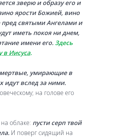
ется зверю и образу его и
 вино ярости Божией, вино
ре пред святыми Ангелами и
удут иметь покоя ни днем,
тание имени его.
Здесь
у в Иисуса
.
мертвые, умирающие в
их идут вслед за ними.
овеческому; на голове его
 на облаке:
пусти серп твой
ла.
И поверг сидящий на