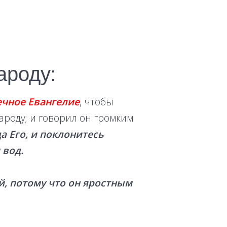
ароду:
ечное Евангелие
, чтобы
ароду; и говорил он громким
да Его, и поклонитесь
 вод.
й, потому что он яростным