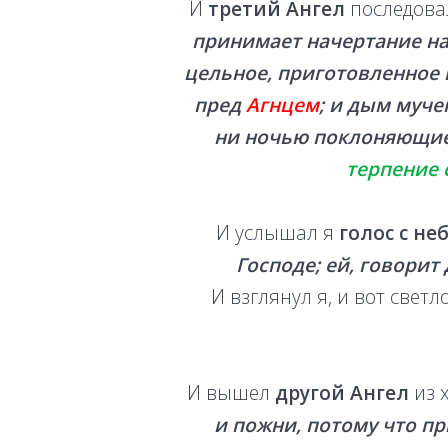
И
третий Ангел
последовал
принимает начертание на 
цельное, приготовленное в
пред
Агнцем
; и дым муче
ни ночью поклоняющие
терпение
И услышал я
голос с не
Господе; ей, говорит 
И взглянул я, и вот свет
И вышел
другой Ангел
из 
и пожни, потому что п