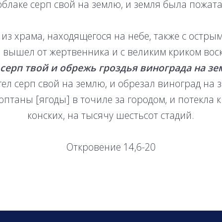
облаке серп свой на землю, и земля была пожата
з храма, находящегося на небе, также с остры
 вышел от жертвенника и с великим криком во
серп твой и обрежь гроздья винограда на зе
гел серп свой на землю, и обрезал виноград на з
оптаны [ягоды] в точиле за городом, и потекла к
конских, на тысячу шестьсот стадий.
Откровение 14,6-20