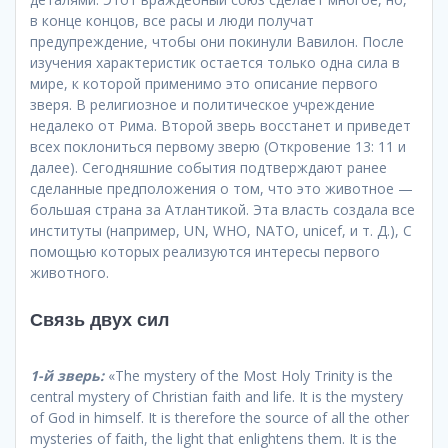
в конце концов, все расы и люди получат
предупреждение, чтобы они покинули Вавилон. После
изучения характеристик остается только одна сила в
мире, к которой применимо это описание первого
зверя. В религиозное и политическое учреждение
недалеко от Рима. Второй зверь восстанет и приведет
всех поклониться первому зверю (Откровение 13: 11 и
далее). Сегодняшние события подтверждают ранее
сделанные предположения о том, что это животное —
большая страна за Атлантикой. Эта власть создала все
институты (например, UN, WHO, NATO, unicef, и т. Д.), С
помощью которых реализуются интересы первого
животного.
Связь двух сил
1-й зверь:
«The mystery of the Most Holy Trinity is the
central mystery of Christian faith and life. It is the mystery
of God in himself. It is therefore the source of all the other
mysteries of faith, the light that enlightens them. It is the