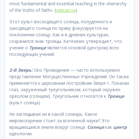
most fundamental and essential teaching in the «hierarchy
of the truths of faith». (
vatican.va
)
Этот культ восходящего солнца, полуденного и
заходящего солнца по праву фокусируется на
поклонении солнцу. Как и в древних культурах,
сохранился знак троицы. Катехизис утверждает, что
учение о
Троице
является основой (центром) всех
последующих учений.
2-й Зверь:
Око Провидения — часто используемое
представление Могущественных Учреждений. Он также
применяется к церковным постройкам Зверя 1. Показан
глаз, окруженный треугольником, который окружен
ореолом (солнцем). Треугольник относится к
Троице
(культ солнца).
Не заглядывая ни в какой словарь. Какое
мировоззрение стоит за вселенной науки? Это
вращающаяся земля вокруг солнца.
Солнце
как
центр
идеологии.