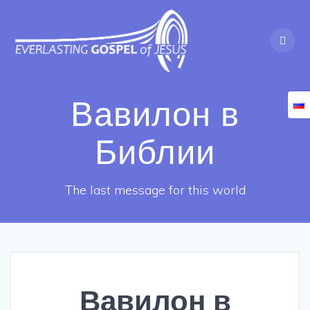
Skip
to
content
Вавилон в
Библии
The last message for this world
Вавилон в