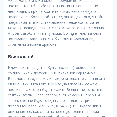
мире. Напротив, Вавилон — орудие величайшего
противника в борьбе против истины. Совершенно
необходимо предотвратить искупление каждого
человека любой ценой. Это сделано для того, чтобы
предотвратить восстановление человека согласно
Божьей праведности. Это возможно только с ложью.
Чтобы разоблачить эту ложь, Бог дает нам важное
понимание Вавилона, чтобы понять махинации,
стратегии и планы дракона.
Выявлено!
Идем искать зацепки. Культ солнца (поклонение
солнцу) был и должен быть визитной карточкой
Вавилона сегодня. Мы исследуем некоторые ссылки в
Священных Писаниях. В книге Даниила мы можем
прочитать, что он будет хулить Всевышнего, носить
святых Всевышнего, стремиться изменить время и
закон, святые будут отданы в его власть три с
половиной раза (Дан. 7.25; 8.24- 25). В Откровении 13
описывается, как обращаться с дополнительными
деталями. Этот враждебный союз сделает многое, но,