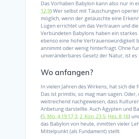
Das Vorhaben Babylon kann also nur in ei
12,9
) Wer selbst mit Täuschungen operier
möglich, wenn der getäuschte eine Erken
Lügen errichtet um das Vertrauen und die
Verbündeten Babylons haben ein starkes
ebenso eine hohe Vertrauenswürdigkeit be
annimmt oder wenig hinterfragt. Ohne fu
unveränderbares Gesetz der Natur, ist es
Wo anfangen?
In vielen Jahren des Wirkens, hat sich die
Das ist primitiv, so mag man sagen. Oder,
weitreichend nachgewiesen, dass Kulture
Anbetung darstellte. Auch Ägypten und Ba
(
5. Mo. 4,19
;
17,3
;
2. Kön. 23,5
;
Hes. 8,16
) un
das Babylon von heute, inmitten vieler L
Mittelpunkt (als Fundament) stellt.