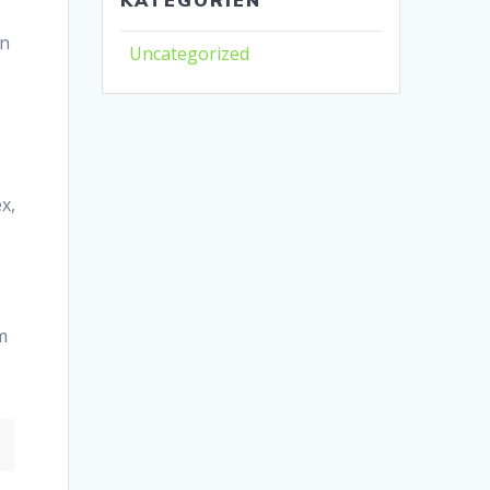
n
Uncategorized
x,
Im