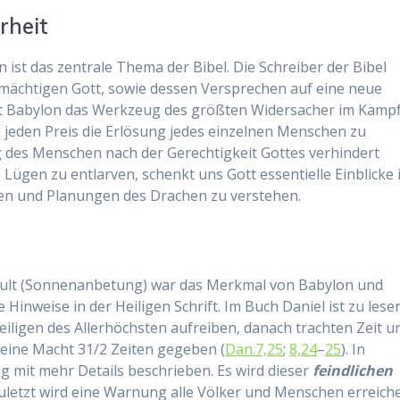
rheit
ist das zentrale Thema der Bibel. Die Schreiber der Bibel
lmächtigen Gott, sowie dessen Versprechen auf eine neue
ist Babylon das Werkzeug des größten Widersacher im Kamp
um jeden Preis die Erlösung jedes einzelnen Menschen zu
ng des Menschen nach der Gerechtigkeit Gottes verhindert
Lügen zu entlarven, schenkt uns Gott essentielle Einblicke 
en und Planungen des Drachen zu verstehen.
ult (Sonnenanbetung) war das Merkmal von Babylon und
Hinweise in der Heiligen Schrift. Im Buch Daniel ist zu lese
eiligen des Allerhöchsten aufreiben, danach trachten Zeit u
seine Macht 31/2 Zeiten gegeben (
Dan.7,25
;
8,24
–
25
). In
g mit mehr Details beschrieben. Es wird dieser
feindlichen
uletzt wird eine Warnung alle Völker und Menschen erreich