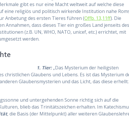
erkmale gibt es nur eine Macht weltweit auf welche diese
uf eine religiös und politisch wirkende Institution nahe Roms
zur Anbetung des ersten Tieres führen (
Offb. 13,11ff
). Die
ren Annahmen, dass dieses Tier ein großes Land jenseits de
stitutionen (z.B. UN, WHO, NATO, unicef, etc.) errichtet, mit
 umgesetzt werden.
hte
1. Tier:
„Das Mysterium der heiligsten
des christlichen Glaubens und Lebens. Es ist das Mysterium d
anderen Glaubensmysterien und das Licht, das diese erhellt.
agssonne und untergehenden Sonne richtig sich auf die
lturen, blieb das Trinitätszeichen erhalten. Im Katechismu
ität
, die Basis (der Mittelpunkt) aller weiteren Glaubenslehr