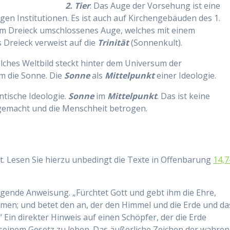
2. Tier
: Das Auge der Vorsehung ist eine
en Institutionen. Es ist auch auf Kirchengebäuden des 1.
vom Dreieck umschlossenes Auge, welches mit einem
 Dreieck verweist auf die
Trinität
(Sonnenkult).
lches Weltbild steckt hinter dem Universum der
um die Sonne. Die
Sonne
als
Mittelpunkt
einer Ideologie.
ntische Ideologie.
Sonne
im
Mittelpunkt
. Das ist keine
 gemacht und die Menschheit betrogen.
eit. Lesen Sie hierzu unbedingt die Texte in Offenbarung
14,7
olgende Anweisung. „Fürchtet Gott und gebt ihm die Ehre,
mmen; und betet den an, der den Himmel und die Erde und da
Ein direkter Hinweis auf einen Schöpfer, der die Erde
 seinem Gesetz zu leben. Das äußerliche Zeichen der wahren