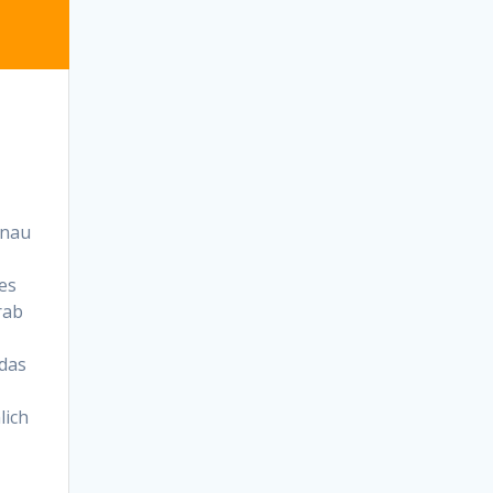
enau
es
rab
 das
lich